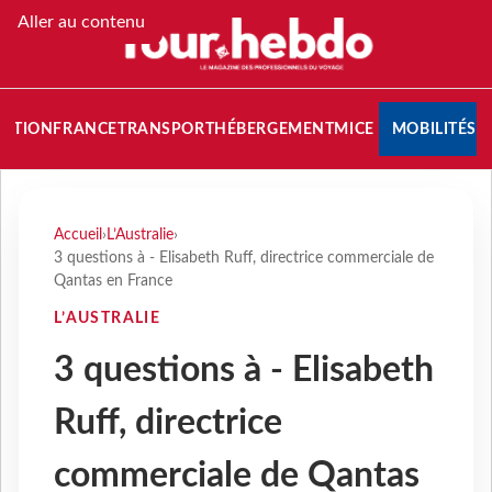
Aller au contenu
NATION
FRANCE
TRANSPORT
HÉBERGEMENT
MICE
MOBILITÉS
Accueil
›
L’Australie
›
3 questions à - Elisabeth Ruff, directrice commerciale de
Qantas en France
L’AUSTRALIE
3 questions à - Elisabeth
Ruff, directrice
commerciale de Qantas