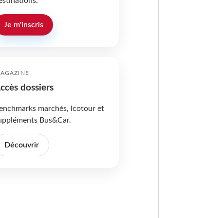
estinations.
Je m'inscris
AGAZINE
ccès dossiers
enchmarks marchés, Icotour et
uppléments Bus&Car.
Découvrir