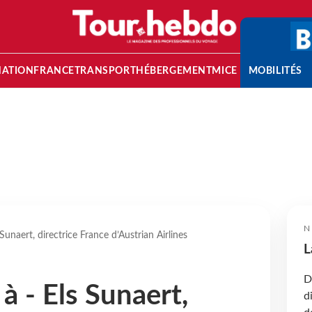
NATION
FRANCE
TRANSPORT
HÉBERGEMENT
MICE
MOBILITÉS
N
Sunaert, directrice France d’Austrian Airlines
L
D
à - Els Sunaert,
d