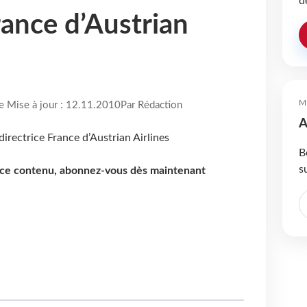
d
rance d’Austrian
M
re Mise à jour : 12.11.2010
Par Rédaction
A
B
s
e ce contenu, abonnez-vous dès maintenant