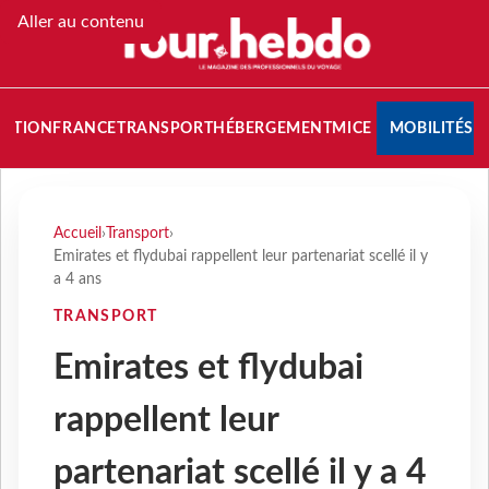
Aller au contenu
NATION
FRANCE
TRANSPORT
HÉBERGEMENT
MICE
MOBILITÉS
Accueil
›
Transport
›
Emirates et flydubai rappellent leur partenariat scellé il y
a 4 ans
TRANSPORT
Emirates et flydubai
rappellent leur
partenariat scellé il y a 4