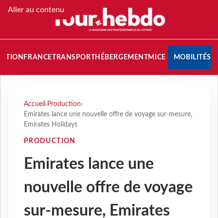
Aller au contenu
NATION
FRANCE
TRANSPORT
HÉBERGEMENT
MICE
MOBILITÉS
Accueil
›
Production
›
Emirates lance une nouvelle offre de voyage sur-mesure,
Emirates Holidays
PRODUCTION
Emirates lance une
nouvelle offre de voyage
sur-mesure, Emirates