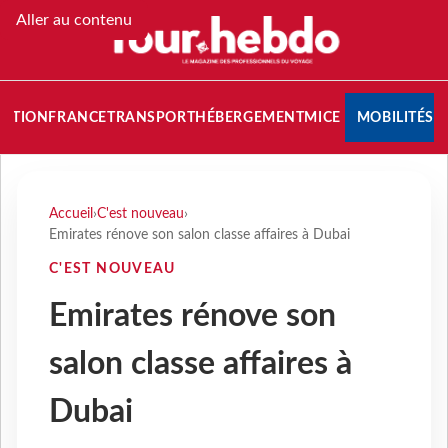
Aller au contenu
NATION
FRANCE
TRANSPORT
HÉBERGEMENT
MICE
MOBILITÉS
Accueil
›
C'est nouveau
›
Emirates rénove son salon classe affaires à Dubai
C'EST NOUVEAU
Emirates rénove son
salon classe affaires à
Dubai