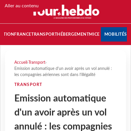
Aller au contenu
NATION
FRANCE
TRANSPORT
HÉBERGEMENT
MICE
MOBILITÉS
Accueil
›
Transport
›
Emission automatique d'un avoir après un vol annulé :
les compagnies aériennes sont dans l’illégalité
TRANSPORT
Emission automatique
d'un avoir après un vol
annulé : les compagnies