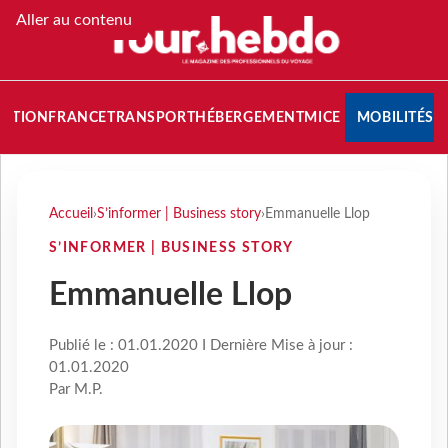
Aller au contenu
NATION
FRANCE
TRANSPORT
HÉBERGEMENT
MICE
MOBILITÉS
Accueil
›
S’informer | Business story
›
Emmanuelle Llop
S’INFORMER | BUSINESS STORY
Emmanuelle Llop
Publié le : 01.01.2020 I Dernière Mise à jour :
01.01.2020
Par M.P.