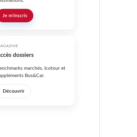
estinations.
Je m'inscris
AGAZINE
ccès dossiers
enchmarks marchés, Icotour et
uppléments Bus&Car.
Découvrir