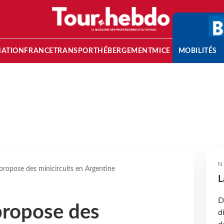
NATION
FRANCE
TRANSPORT
HÉBERGEMENT
MICE
MOBILITÉS
N
propose des minicircuits en Argentine
L
D
propose des
d