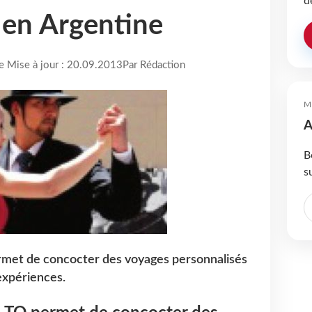
d
s en Argentine
re Mise à jour : 20.09.2013
Par Rédaction
M
A
B
s
met de concocter des voyages personnalisés
expériences.