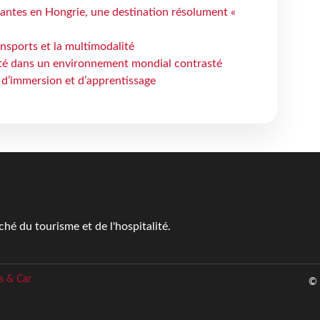
antes en Hongrie, une destination résolument «
ansports et la multimodalité
ité dans un environnement mondial contrasté
 d’immersion et d’apprentissage
é du tourisme et de l'hospitalité.
s & Car
© 