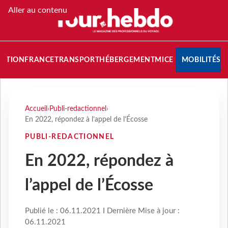
Aller au contenu
NATION
FRANCE
TRANSPORT
HÉBERGEMENT
MICE
MOBILITÉS
Accueil
›
Publi-redactionnel
›
En 2022, répondez à l’appel de l’Écosse
PUBLI-REDACTIONNEL
En 2022, répondez à
l’appel de l’Écosse
Publié le : 06.11.2021 I Dernière Mise à jour :
06.11.2021