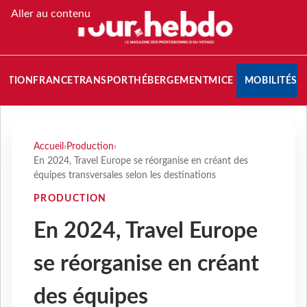
Aller au contenu
NATION
FRANCE
TRANSPORT
HÉBERGEMENT
MICE
MOBILITÉS
Accueil
›
Production
›
En 2024, Travel Europe se réorganise en créant des
équipes transversales selon les destinations
PRODUCTION
En 2024, Travel Europe
se réorganise en créant
des équipes