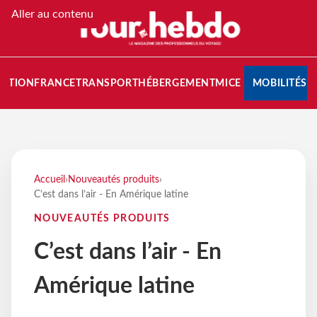
Aller au contenu
NATION
FRANCE
TRANSPORT
HÉBERGEMENT
MICE
MOBILITÉS
Accueil
›
Nouveautés produits
›
C’est dans l’air - En Amérique latine
NOUVEAUTÉS PRODUITS
C’est dans l’air - En
Amérique latine