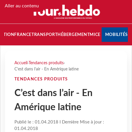
Aller au contenu
NATION
FRANCE
TRANSPORT
HÉBERGEMENT
MICE
MOBILITÉS
Accueil
›
Tendances produits
›
C’est dans l’air - En Amérique latine
TENDANCES PRODUITS
C’est dans l’air - En
Amérique latine
Publié le : 01.04.2018 I Dernière Mise à jour :
01.04.2018