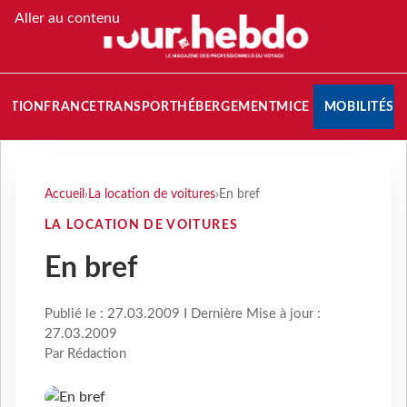
Aller au contenu
NATION
FRANCE
TRANSPORT
HÉBERGEMENT
MICE
MOBILITÉS
Accueil
›
La location de voitures
›
En bref
LA LOCATION DE VOITURES
En bref
Publié le : 27.03.2009 I Dernière Mise à jour :
27.03.2009
Par Rédaction