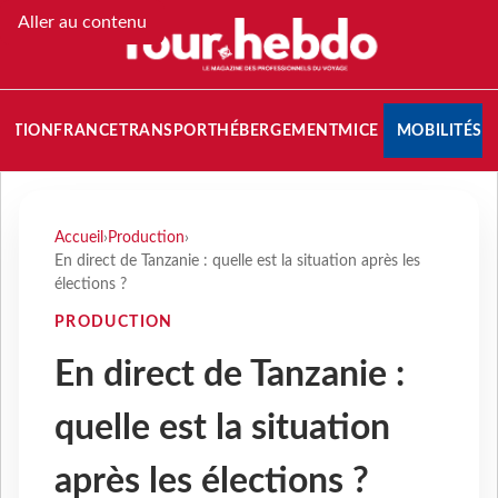
Aller au contenu
NATION
FRANCE
TRANSPORT
HÉBERGEMENT
MICE
MOBILITÉS
Accueil
›
Production
›
En direct de Tanzanie : quelle est la situation après les
élections ?
PRODUCTION
En direct de Tanzanie :
quelle est la situation
après les élections ?