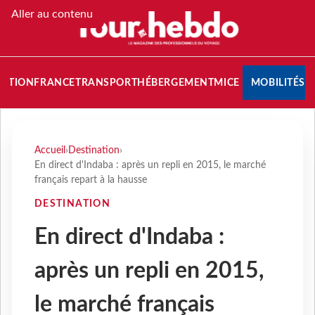
Aller au contenu
NATION
FRANCE
TRANSPORT
HÉBERGEMENT
MICE
MOBILITÉS
Accueil
›
Destination
›
En direct d'Indaba : après un repli en 2015, le marché
français repart à la hausse
DESTINATION
En direct d'Indaba :
après un repli en 2015,
le marché français