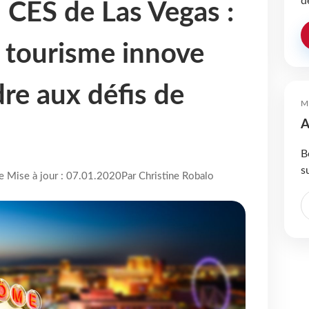
d
u CES de Las Vegas :
 tourisme innove
re aux défis de
M
A
B
s
re Mise à jour : 07.01.2020
Par Christine Robalo