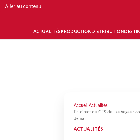
Aller au contenu
ACTUALITÉS
PRODUCTION
DISTRIBUTION
DESTI
Accueil
›
Actualités
›
En direct du CES de Las Vegas : c
demain
ACTUALITÉS