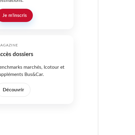
estinations.
Je m'inscris
AGAZINE
ccès dossiers
enchmarks marchés, Icotour et
uppléments Bus&Car.
Découvrir