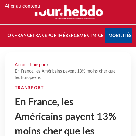
Aller au contenu
NATION
FRANCE
TRANSPORT
HÉBERGEMENT
MICE
MOBILITÉS
Accueil
›
Transport
›
En France, les Américains payent 13% moins cher que
les Européens
TRANSPORT
En France, les
Américains payent 13%
moins cher que les