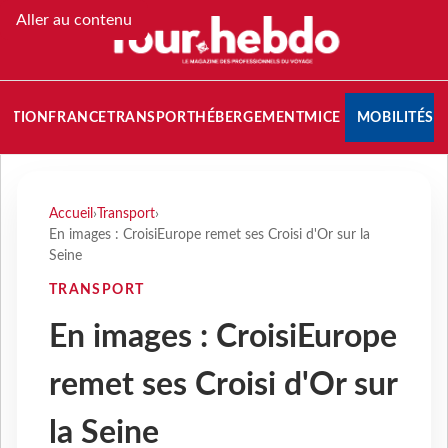
Aller au contenu
NATION
FRANCE
TRANSPORT
HÉBERGEMENT
MICE
MOBILITÉS
Accueil
›
Transport
›
En images : CroisiEurope remet ses Croisi d'Or sur la
Seine
TRANSPORT
En images : CroisiEurope
remet ses Croisi d'Or sur
la Seine