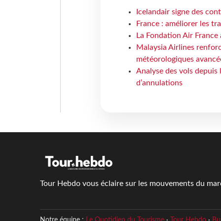
Icelandair signe des con
France : améliorer les tr
La Fondation Air France 
Malaysia Airlines renforc
météorologiques avancé
Analyse des vols depuis 
d’annulations
Tour Hebdo vous éclaire sur les mouvements du march
Notre équipe :
Le Quotidien du Tourisme
·
Tour Hebdo
·
Bu