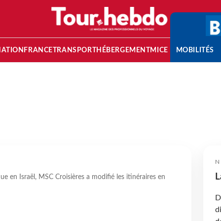
NATION
FRANCE
TRANSPORT
HÉBERGEMENT
MICE
MOBILITÉS
N
L
ue en Israël, MSC Croisières a modifié les itinéraires en
D
d