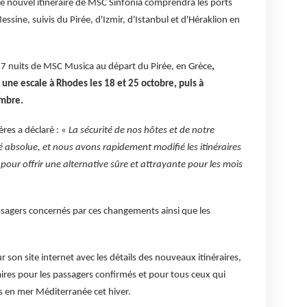
 le nouvel itinéraire de MSC Sinfonia comprendra les ports
essine, suivis du Pirée, d'Izmir, d'Istanbul et d'Héraklion en
 7 nuits de MSC Musica au départ du Pirée, en Grèce
,
 une escale à Rhodes les 18 et 25 octobre, puis à
embre.
res a déclaré : «
La sécurité de nos hôtes et de notre
é absolue, et nous avons rapidement modifié les itinéraires
our offrir une alternative sûre et attrayante pour les mois
sagers concernés par ces changements ainsi que les
son site internet avec les détails des nouveaux itinéraires,
aires pour les passagers confirmés et pour tous ceux qui
s en mer Méditerranée cet hiver.