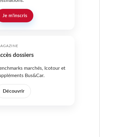
estinations.
Je m'inscris
AGAZINE
ccès dossiers
enchmarks marchés, Icotour et
uppléments Bus&Car.
Découvrir