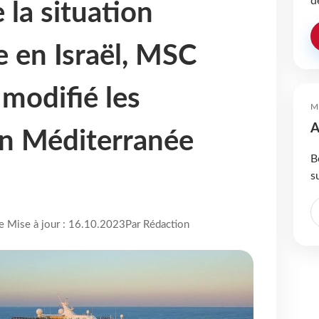
d
 la situation
e en Israël, MSC
 modifié les
M
A
 en Méditerranée
B
s
re Mise à jour : 16.10.2023
Par Rédaction