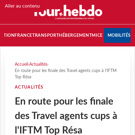
Aller au contenu
NATION
FRANCE
TRANSPORT
HÉBERGEMENT
MICE
MOBILITÉS
Accueil
›
Actualités
›
En route pour les finale des Travel agents cups à l'IFTM
Top Résa
ACTUALITÉS
En route pour les finale
des Travel agents cups à
l'IFTM Top Résa