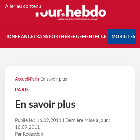
Aller au contenu
NATION
FRANCE
TRANSPORT
HÉBERGEMENT
MICE
MOBILITÉS
Accueil
›
Paris
›
En savoir plus
PARIS
En savoir plus
Publié le : 16.09.2011 I Dernière Mise à jour :
16.09.2011
Par Rédaction