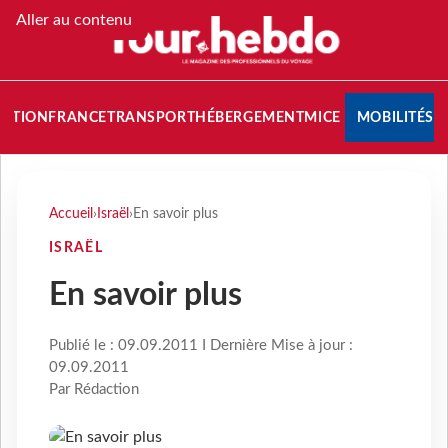
Aller au contenu
NATION
FRANCE
TRANSPORT
HÉBERGEMENT
MICE
MOBILITÉS
Accueil
›
Israël
›
En savoir plus
ISRAËL
En savoir plus
Publié le : 09.09.2011 I Dernière Mise à jour :
09.09.2011
Par Rédaction