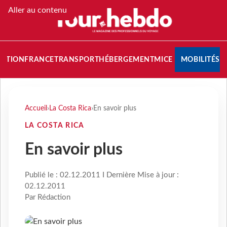
Aller au contenu
NATION
FRANCE
TRANSPORT
HÉBERGEMENT
MICE
MOBILITÉS
Accueil
›
La Costa Rica
›
En savoir plus
LA COSTA RICA
En savoir plus
Publié le : 02.12.2011 I Dernière Mise à jour :
02.12.2011
Par Rédaction