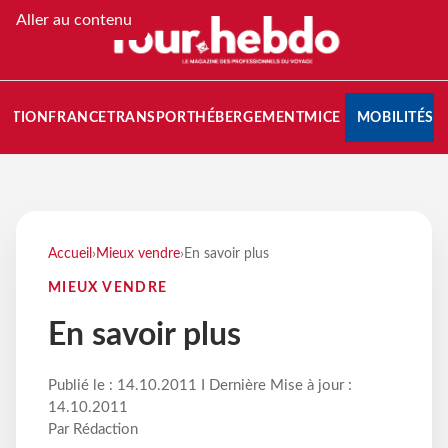
Aller au contenu
NATION
FRANCE
TRANSPORT
HÉBERGEMENT
MICE
MOBILITÉS
Accueil
›
Mieux vendre
›
En savoir plus
MIEUX VENDRE
En savoir plus
Publié le : 14.10.2011 I Dernière Mise à jour :
14.10.2011
Par Rédaction