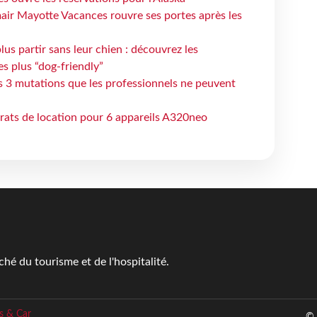
air Mayotte Vacances rouvre ses portes après les
lus partir sans leur chien : découvrez les
es plus “dog-friendly”
s 3 mutations que les professionnels ne peuvent
trats de location pour 6 appareils A320neo
é du tourisme et de l'hospitalité.
s & Car
© 