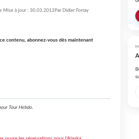
d
re Mise à jour : 30.03.2012
Par Didier Forray
e ce contenu, abonnez-vous dès maintenant
M
A
B
s
our
Tour Hebdo
.
s ouvre les réservations pour l'Alaska