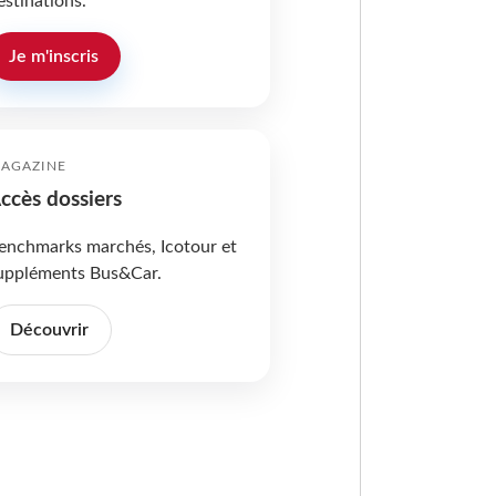
estinations.
Je m'inscris
AGAZINE
ccès dossiers
enchmarks marchés, Icotour et
uppléments Bus&Car.
Découvrir