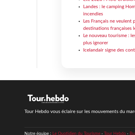
Landes : le camping Hom
incendies
Les Français ne veulent p
destinations françaises l
Le nouveau tourisme : le
plus ignorer
Icelandair signe des con
Tour Hebdo vous éclaire sur les mouvements du march
Notre équipe :
Le Quotidien du Tourisme
·
Tour Hebdo
·
Bu