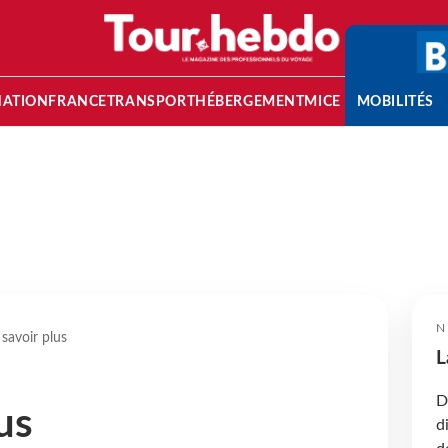
NATION
FRANCE
TRANSPORT
HÉBERGEMENT
MICE
MOBILITÉS
N
savoir plus
L
D
us
d