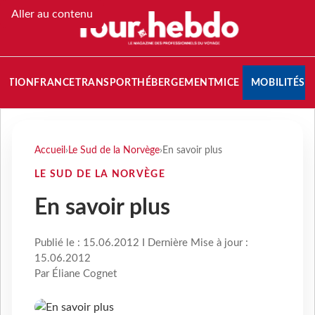
Aller au contenu
NATION
FRANCE
TRANSPORT
HÉBERGEMENT
MICE
MOBILITÉS
Accueil
›
Le Sud de la Norvège
›
En savoir plus
LE SUD DE LA NORVÈGE
En savoir plus
Publié le : 15.06.2012 I Dernière Mise à jour :
15.06.2012
Par Éliane Cognet