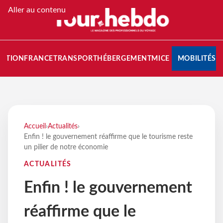
Aller au contenu
NATION
FRANCE
TRANSPORT
HÉBERGEMENT
MICE
MOBILITÉS
Accueil
›
Actualités
›
Enfin ! le gouvernement réaffirme que le tourisme reste
un pilier de notre économie
ACTUALITÉS
Enfin ! le gouvernement
réaffirme que le