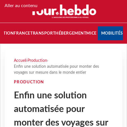
Aller au contenu
NATION
FRANCE
TRANSPORT
HÉBERGEMENT
MICE
MOBILITÉS
Accueil
›
Production
›
Enfin une solution automatisée pour monter des
voyages sur mesure dans le monde entier
PRODUCTION
Enfin une solution
automatisée pour
monter des voyages sur