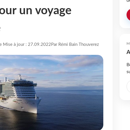
d
pour un voyage
e
M
re Mise à jour : 27.09.2022
Par Rémi Bain Thouverez
A
B
s