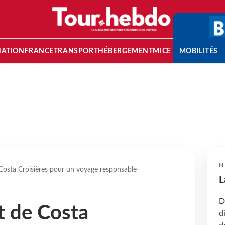
NATION
FRANCE
TRANSPORT
HÉBERGEMENT
MICE
MOBILITÉS
N
osta Croisières pour un voyage responsable
L
D
 de Costa
d