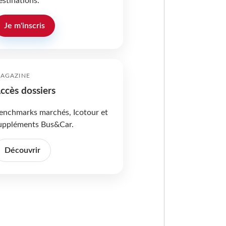
estinations.
Je m'inscris
AGAZINE
ccès dossiers
enchmarks marchés, Icotour et
uppléments Bus&Car.
Découvrir