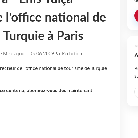
d
 l'office national de
 Turquie à Paris
M
re Mise à jour : 05.06.2009
Par Rédaction
A
B
s
e ce contenu, abonnez-vous dès maintenant