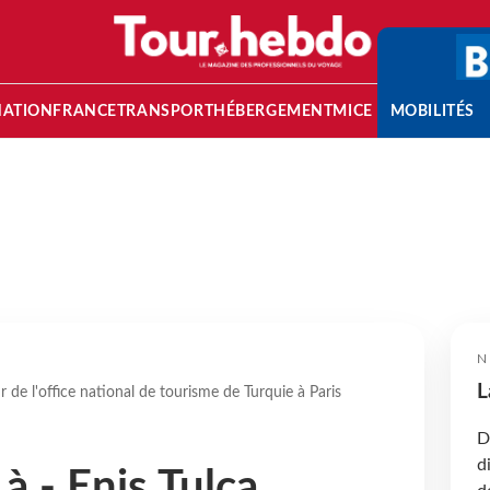
NATION
FRANCE
TRANSPORT
HÉBERGEMENT
MICE
MOBILITÉS
N
L
r de l'office national de tourisme de Turquie à Paris
D
d
à - Enis Tulça