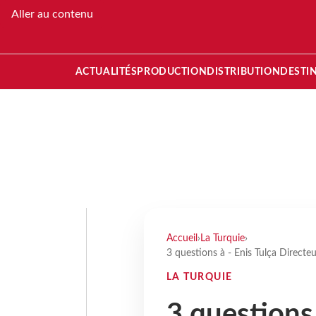
Aller au contenu
ACTUALITÉS
PRODUCTION
DISTRIBUTION
DESTI
Accueil
›
La Turquie
›
3 questions à - Enis Tulça Directeu
LA TURQUIE
3 questions 