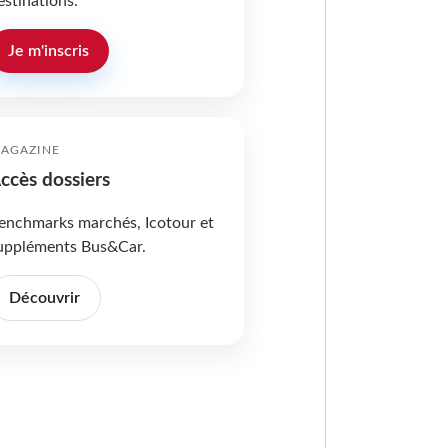
estinations.
Je m'inscris
AGAZINE
ccès dossiers
enchmarks marchés, Icotour et
uppléments Bus&Car.
Découvrir