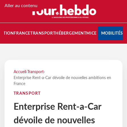
Aller au contenu
NATION
FRANCE
TRANSPORT
HÉBERGEMENT
MICE
MOBILITÉS
Accueil
›
Transport
›
Enterprise Rent-a-Car dévoile de nouvelles ambitions en
France
TRANSPORT
Enterprise Rent-a-Car
dévoile de nouvelles