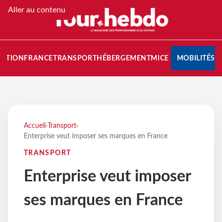
Aller au contenu
NATION
FRANCE
TRANSPORT
HÉBERGEMENT
MICE
MOBILITÉS
Accueil
›
Transport
›
Enterprise veut imposer ses marques en France
TRANSPORT
Enterprise veut imposer
ses marques en France