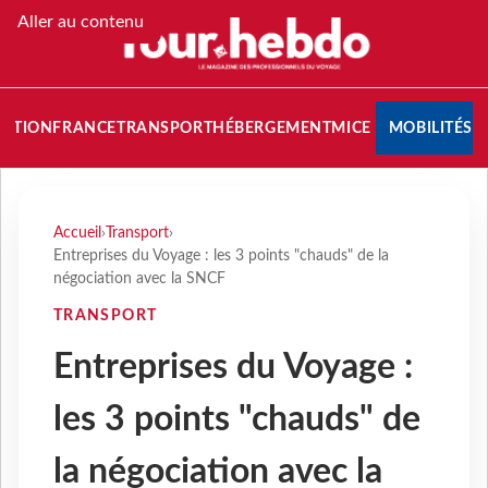
Aller au contenu
NATION
FRANCE
TRANSPORT
HÉBERGEMENT
MICE
MOBILITÉS
Accueil
›
Transport
›
Entreprises du Voyage : les 3 points "chauds" de la
négociation avec la SNCF
TRANSPORT
Entreprises du Voyage :
les 3 points "chauds" de
la négociation avec la