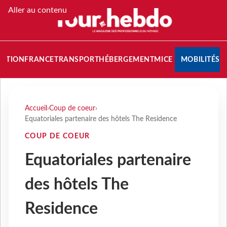
Aller au contenu
NATION
FRANCE
TRANSPORT
HÉBERGEMENT
MICE
MOBILITÉS
Accueil
›
Coup de coeur
›
Equatoriales partenaire des hôtels The Residence
COUP DE COEUR
Equatoriales partenaire
des hôtels The
Residence