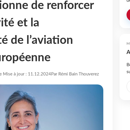
d
ionne de renforcer
ité et la
é de l’aviation
M
A
uropéenne
B
s
re Mise à jour : 11.12.2024
Par Rémi Bain Thouverez