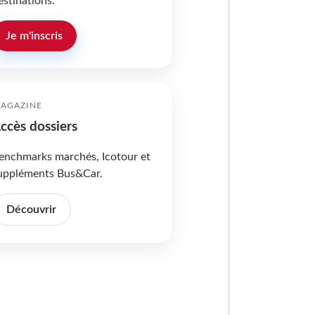
estinations.
Je m'inscris
AGAZINE
ccès dossiers
enchmarks marchés, Icotour et
uppléments Bus&Car.
Découvrir