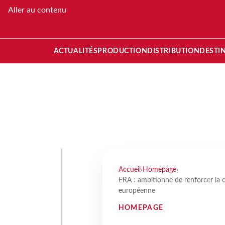
Aller au contenu
ACTUALITÉS
PRODUCTION
DISTRIBUTION
DESTI
Accueil
›
Homepage
›
ERA : ambitionne de renforcer la co
européenne
HOMEPAGE