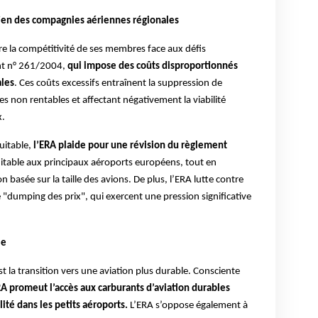
utien des compagnies aériennes régionales
e la compétitivité de ses membres face aux défis
ent n° 261/2004,
qui impose des coûts disproportionnés
les
. Ces coûts excessifs entraînent la suppression de
ces non rentables et affectant négativement la viabilité
x.
uitable,
l’ERA plaide pour une révision du règlement
uitable aux principaux aéroports européens, tout en
 basée sur la taille des avions. De plus, l’ERA lutte contre
e "dumping des prix", qui exercent une pression significative
le
est la transition vers une aviation plus durable. Consciente
RA promeut l’accès aux carburants d’aviation durables
lité dans les petits aéroports.
L’ERA s’oppose également à