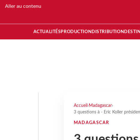
Aller au contenu
ACTUALITÉS
PRODUCTION
DISTRIBUTION
DESTI
Accueil
›
Madagascar
›
3 questions à - Eric Koller présid
MADAGASCAR
3 questions 