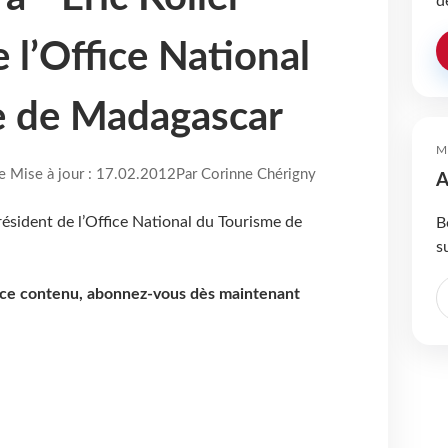
d
 l’Office National
e de Madagascar
M
re Mise à jour : 17.02.2012
Par Corinne Chérigny
A
B
s
e ce contenu, abonnez-vous dès maintenant