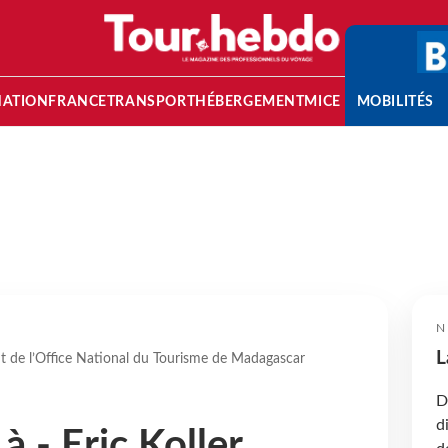
NATION
FRANCE
TRANSPORT
HÉBERGEMENT
MICE
MOBILITÉS
N
L
ent de l’Office National du Tourisme de Madagascar
D
d
à - Eric Koller