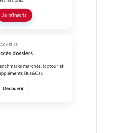
estinations.
Je m'inscris
AGAZINE
ccès dossiers
enchmarks marchés, Icotour et
uppléments Bus&Car.
Découvrir