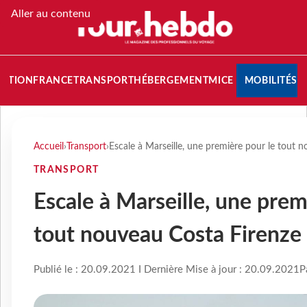
Aller au contenu
NATION
FRANCE
TRANSPORT
HÉBERGEMENT
MICE
MOBILITÉS
Accueil
›
Transport
›
Escale à Marseille, une première pour le tout 
TRANSPORT
Escale à Marseille, une prem
tout nouveau Costa Firenze
Publié le : 20.09.2021 I Dernière Mise à jour : 20.09.2021
P