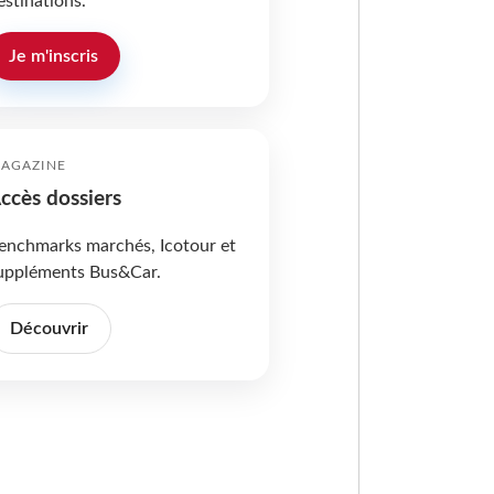
estinations.
Je m'inscris
AGAZINE
ccès dossiers
enchmarks marchés, Icotour et
uppléments Bus&Car.
Découvrir