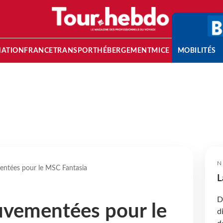
NATION
FRANCE
TRANSPORT
HÉBERGEMENT
MICE
MOBILITÉS
N
ntées pour le MSC Fantasia
L
D
uvementées pour le
d