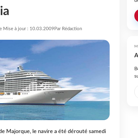
d
ia
re Mise à jour : 10.03.2009
Par Rédaction
M
A
B
s
de Majorque, le navire a été dérouté samedi