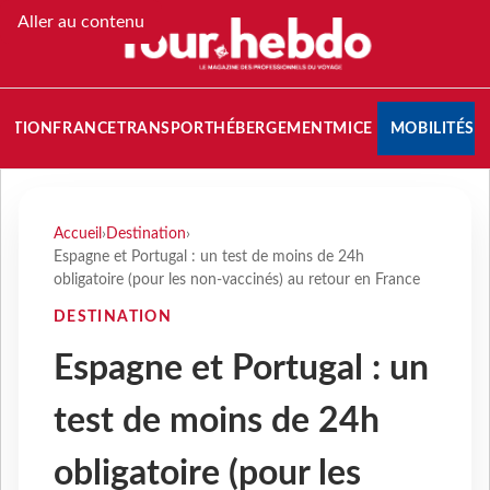
Aller au contenu
NATION
FRANCE
TRANSPORT
HÉBERGEMENT
MICE
MOBILITÉS
Accueil
›
Destination
›
Espagne et Portugal : un test de moins de 24h
obligatoire (pour les non-vaccinés) au retour en France
DESTINATION
Espagne et Portugal : un
test de moins de 24h
obligatoire (pour les