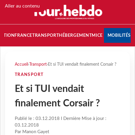
Aller au contenu
NATION
FRANCE
TRANSPORT
HÉBERGEMENT
MICE
MOBILITÉS
Accueil
›
Transport
›
Et si TUI vendait finalement Corsair ?
TRANSPORT
Et si TUI vendait
finalement Corsair ?
Publié le : 03.12.2018 I Dernière Mise à jour :
03.12.2018
Par Manon Gayet