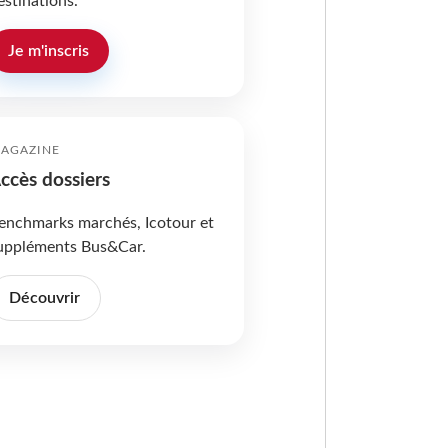
estinations.
Je m'inscris
AGAZINE
ccès dossiers
enchmarks marchés, Icotour et
uppléments Bus&Car.
Découvrir