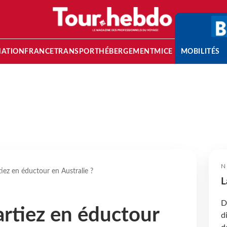
NATION
FRANCE
TRANSPORT
HÉBERGEMENT
MICE
MOBILITÉS
N
tiez en éductour en Australie ?
L
D
artiez en éductour
d