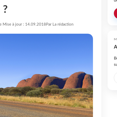
d
 ?
re Mise à jour : 14.09.2018
Par La rédaction
M
A
B
s