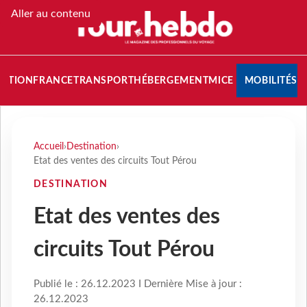
Aller au contenu
NATION
FRANCE
TRANSPORT
HÉBERGEMENT
MICE
MOBILITÉS
Accueil
›
Destination
›
Etat des ventes des circuits Tout Pérou
DESTINATION
Etat des ventes des
circuits Tout Pérou
Publié le : 26.12.2023 I Dernière Mise à jour :
26.12.2023