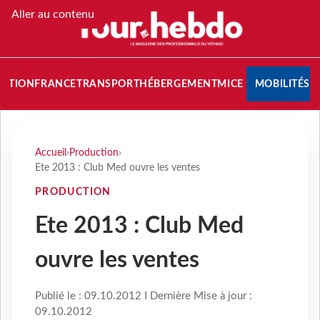
Aller au contenu
NATION
FRANCE
TRANSPORT
HÉBERGEMENT
MICE
MOBILITÉS
Accueil
›
Production
›
Ete 2013 : Club Med ouvre les ventes
PRODUCTION
Ete 2013 : Club Med
ouvre les ventes
Publié le : 09.10.2012 I Dernière Mise à jour :
09.10.2012