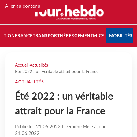
Aller au contenu
NATION
FRANCE
TRANSPORT
HÉBERGEMENT
MICE
MOBILITÉS
Accueil
›
Actualités
›
Été 2022 : un véritable attrait pour la France
ACTUALITÉS
Été 2022 : un véritable
attrait pour la France
Publié le : 21.06.2022 I Dernière Mise à jour :
21.06.2022