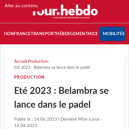
Aller au contenu
NATION
FRANCE
TRANSPORT
HÉBERGEMENT
MICE
MOBILITÉS
Accueil
›
Production
›
Eté 2023 : Belambra se lance dans le padel
PRODUCTION
Eté 2023 : Belambra se
lance dans le padel
Publié le : 14.06.2023 I Dernière Mise à jour :
14.06.2023