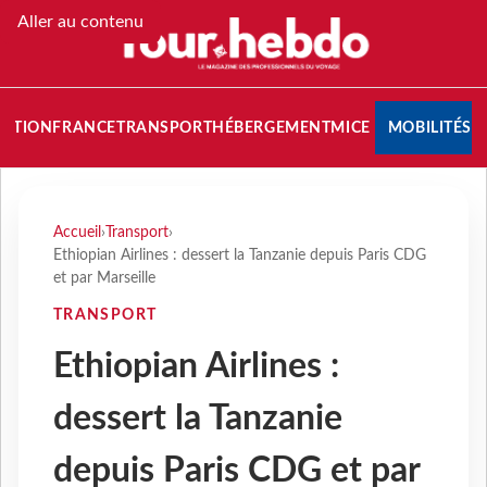
Aller au contenu
NATION
FRANCE
TRANSPORT
HÉBERGEMENT
MICE
MOBILITÉS
Accueil
›
Transport
›
Ethiopian Airlines : dessert la Tanzanie depuis Paris CDG
et par Marseille
TRANSPORT
Ethiopian Airlines :
dessert la Tanzanie
depuis Paris CDG et par