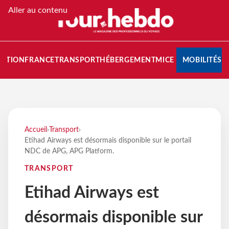
Aller au contenu
NATION
FRANCE
TRANSPORT
HÉBERGEMENT
MICE
MOBILITÉS
Accueil
›
Transport
›
Etihad Airways est désormais disponible sur le portail
NDC de APG, APG Platform.
TRANSPORT
Etihad Airways est
désormais disponible sur