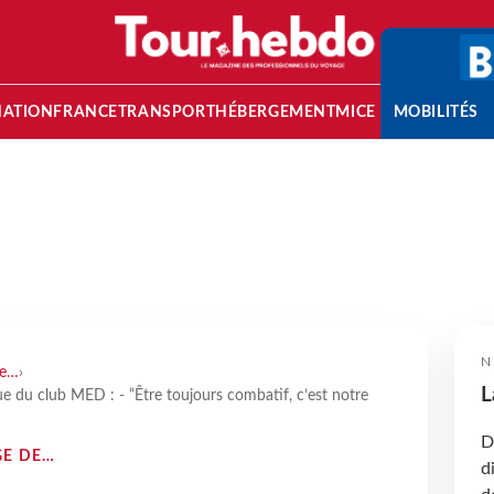
NATION
FRANCE
TRANSPORT
HÉBERGEMENT
MICE
MOBILITÉS
N
de…
›
L
du club MED : - “Être toujours combatif, c’est notre
D
GE DE…
d