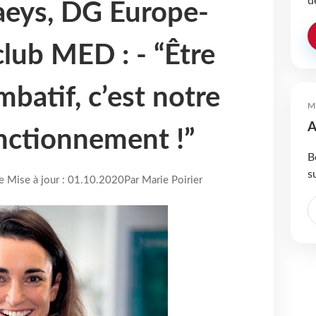
d
eys, DG Europe-
club MED : - “Être
batif, c’est notre
M
A
nctionnement !”
B
s
re Mise à jour : 01.10.2020
Par Marie Poirier