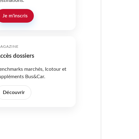
estinations.
Je m'inscris
AGAZINE
ccès dossiers
enchmarks marchés, Icotour et
uppléments Bus&Car.
Découvrir