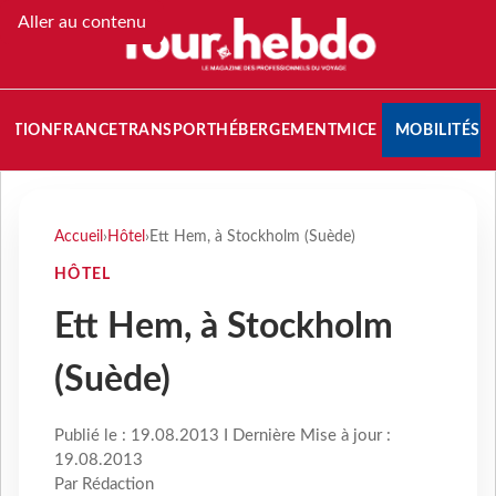
Aller au contenu
NATION
FRANCE
TRANSPORT
HÉBERGEMENT
MICE
MOBILITÉS
Accueil
›
Hôtel
›
Ett Hem, à Stockholm (Suède)
HÔTEL
Ett Hem, à Stockholm
(Suède)
Publié le : 19.08.2013 I Dernière Mise à jour :
19.08.2013
Par Rédaction