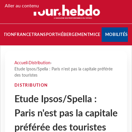
Aller au contenu
NATION
FRANCE
TRANSPORT
HÉBERGEMENT
MICE
MOBILITÉS
Accueil
›
Distribution
›
Etude Ipsos/Spella : Paris n'est pas la capitale préférée
des touristes
DISTRIBUTION
Etude Ipsos/Spella :
Paris n'est pas la capitale
préférée des touristes